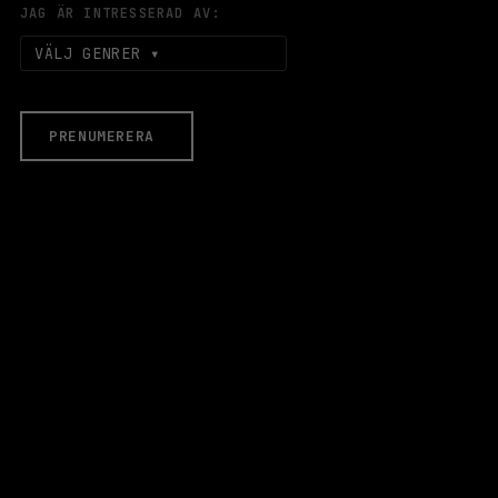
JAG ÄR INTRESSERAD AV:
VÄLJ GENRER
PRENUMERERA
EVENEMANG & BILJETTER
Äldre evenemang
HALLEN
LOKALER
Stora Scen
Lilla Scen