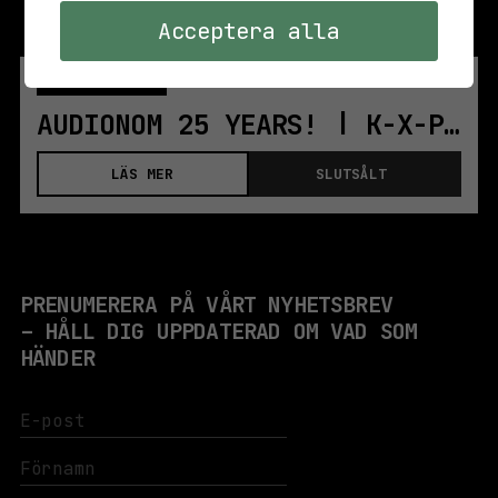
Acceptera alla
LÖR 7 SEP. 2024
BAR & SCEN
AUDIONOM 25 YEARS! | K-X-P | RUIN | STHLM
LÄS MER
SLUTSÅLT
PRENUMERERA PÅ VÅRT NYHETSBREV
– HÅLL DIG UPPDATERAD OM VAD SOM
HÄNDER