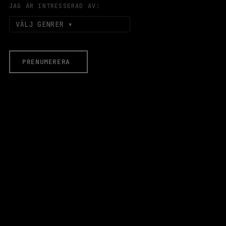
JAG ÄR INTRESSERAD AV:
VÄLJ GENRER
PRENUMERERA
EVENEMANG & BILJETTER
Äldre evenemang
HALLEN
LOKALER
Stora Scen
Lilla Scen