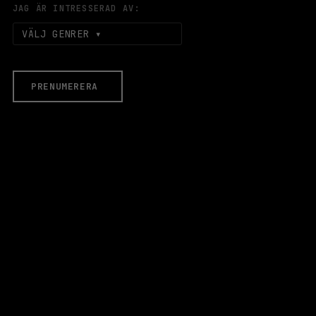
JAG ÄR INTRESSERAD AV:
VÄLJ GENRER
PRENUMERERA
EVENEMANG & BILJETTER
Äldre evenemang
HALLEN
LOKALER
Stora Scen
Lilla Scen