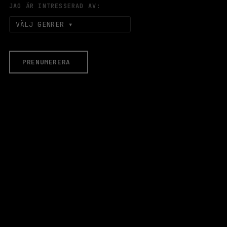
JAG ÄR INTRESSERAD AV:
VÄLJ GENRER
PRENUMERERA
EVENEMANG & BILJETTER
Äldre evenemang
HALLEN
LOKALER
Stora Scen
Lilla Scen