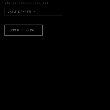
JAG ÄR INTRESSERAD AV:
VÄLJ GENRER
PRENUMERERA
EVENEMANG & BILJETTER
Äldre evenemang
HALLEN
LOKALER
Stora Scen
Lilla Scen