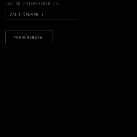
JAG ÄR INTRESSERAD AV:
VÄLJ GENRER
PRENUMERERA
EVENEMANG & BILJETTER
Äldre evenemang
HALLEN
LOKALER
Stora Scen
Lilla Scen