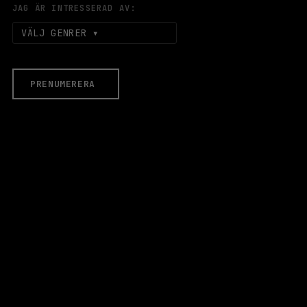
JAG ÄR INTRESSERAD AV:
VÄLJ GENRER
PRENUMERERA
EVENEMANG & BILJETTER
Äldre evenemang
HALLEN
LOKALER
Stora Scen
Lilla Scen