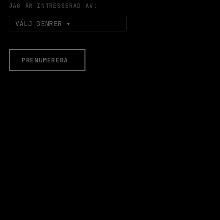
JAG ÄR INTRESSERAD AV:
VÄLJ GENRER
PRENUMERERA
EVENEMANG & BILJETTER
Äldre evenemang
HALLEN
LOKALER
Stora Scen
Lilla Scen