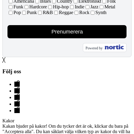
Americana
Blues
Country
Elektroniskt
Folk
Funk
Hardcore
Hip-hop
Indie
Jazz
Metal
Pop
Punk
R&B
Reggae
Rock
Synth
Prenumerera
Powered by
╳
Följ oss
Evenemang
&
Hallen
Biljetter
Lokaler
FAQ
Kontakt
Kakor
Kakan bjuder på kakor! Om du tycker det är ok, klickar du bara på
"Acceptera alla". Du kan såklart välja vilken typ av kakor du vill ha