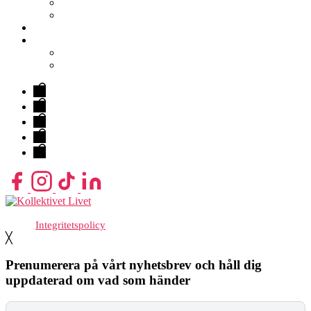
Hallen
Kalasrummet
FAQ
Kontakt
Hitta Hit
Om Oss
Evenemang
&
Hallen
Biljetter
Lokaler
FAQ
Kontakt
Med stöd från Stockholm stad
Integritetspolicy
╳
Prenumerera på vårt nyhetsbrev och håll dig
uppdaterad om vad som händer