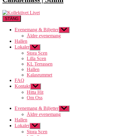
STÄNG
Evenemang & Biljetter
Visa
undermeny
Äldre evenemang
Hallen
Lokaler
Visa
undermeny
Stora Scen
Lilla Scen
KL Terrassen
Hallen
Kalasrummet
FAQ
Kontakt
Visa
undermeny
Hitta Hit
Om Oss
Evenemang & Biljetter
Visa
undermeny
Äldre evenemang
Hallen
Lokaler
Visa
undermeny
Stora Scen