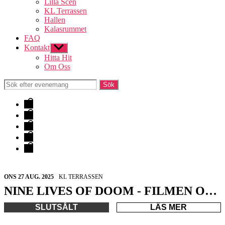
Lilla Scen
KL Terrassen
Hallen
Kalasrummet
FAQ
Kontakt
Visa
undermeny
Hitta Hit
Om Oss
Evenemang
&
Hallen
Biljetter
Lokaler
FAQ
Kontakt
ONS 27 AUG. 2025
KL TERRASSEN
NINE LIVES OF DOOM - FILMEN OM CANDLEMASS | STHLM
SLUTSÅLT
LÄS MER