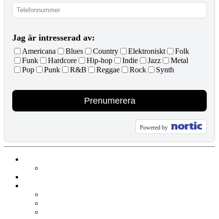
Jag är intresserad av:
Americana
Blues
Country
Elektroniskt
Folk
Funk
Hardcore
Hip-hop
Indie
Jazz
Metal
Pop
Punk
R&B
Reggae
Rock
Synth
Prenumerera
Powered by
Evenemang & Biljetter
Äldre evenemang
Hallen
Lokaler
Stora Scen
Lilla Scen
KL Terrassen