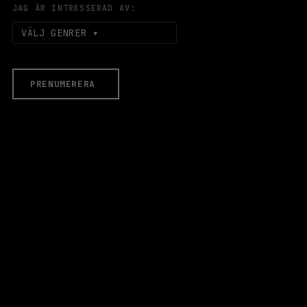
JAG ÄR INTRESSERAD AV:
VÄLJ GENRER
PRENUMERERA
EVENEMANG & BILJETTER
Äldre evenemang
HALLEN
LOKALER
Stora Scen
Lilla Scen