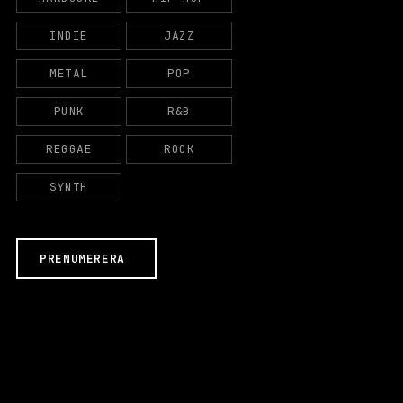
INDIE
JAZZ
METAL
POP
PUNK
R&B
REGGAE
ROCK
SYNTH
PRENUMERERA
N
ö
d
v
ä
n
EVENEMANG & BILJETTER
d