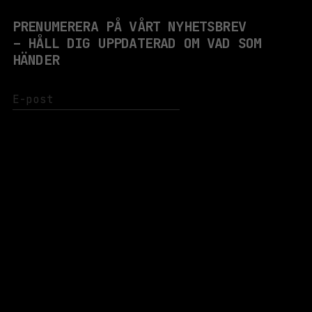
PRENUMERERA PÅ VÅRT NYHETSBREV
– HÅLL DIG UPPDATERAD OM VAD SOM
HÄNDER
JAG ÄR INTRESSERAD AV:
VÄLJ GENRER
PRENUMERERA