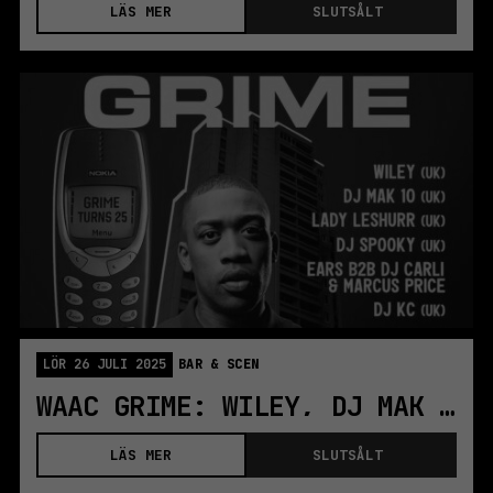
LÄS MER
SLUTSÅLT
LÖR 26 JULI 2025
BAR & SCEN
WAAC GRIME: WILEY, DJ MAK 10, LADY LESHURR M.FL.
LÄS MER
SLUTSÅLT