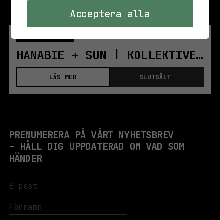
Acceptera alla
MÅN 1 JULI 2024
BAR & SCEN
HANABIE + SUN | KOLLEKTIVET LIVET | STOCKHOLM
LÄS MER
SLUTSÅLT
PRENUMERERA PÅ VÅRT NYHETSBREV
– HÅLL DIG UPPDATERAD OM VAD SOM
HÄNDER