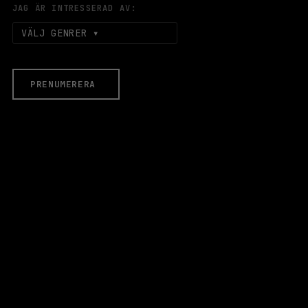
JAG ÄR INTRESSERAD AV:
VÄLJ GENRER
PRENUMERERA
EVENEMANG & BILJETTER
Äldre evenemang
HALLEN
LOKALER
Stora Scen
Lilla Scen