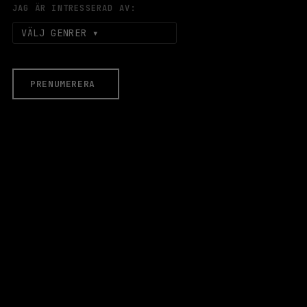
JAG ÄR INTRESSERAD AV:
VÄLJ GENRER
PRENUMERERA
EVENEMANG & BILJETTER
Äldre evenemang
HALLEN
LOKALER
Stora Scen
Lilla Scen