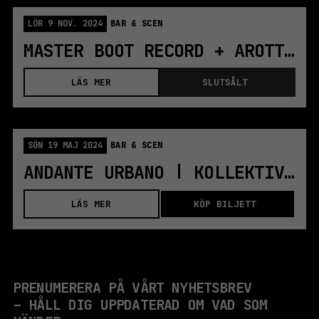
LÖR 9 NOV. 2024
BAR & SCEN
MASTER BOOT RECORD + AROTTENBIT | STOCKHOLM
LÄS MER
SLUTSÅLT
SÖN 19 MAJ 2024
BAR & SCEN
ANDANTE URBANO | KOLLEKTIVET LIVET | STOCKHOLM
LÄS MER
KÖP BILJETT
PRENUMERERA PÅ VÅRT NYHETSBREV
– HÅLL DIG UPPDATERAD OM VAD SOM