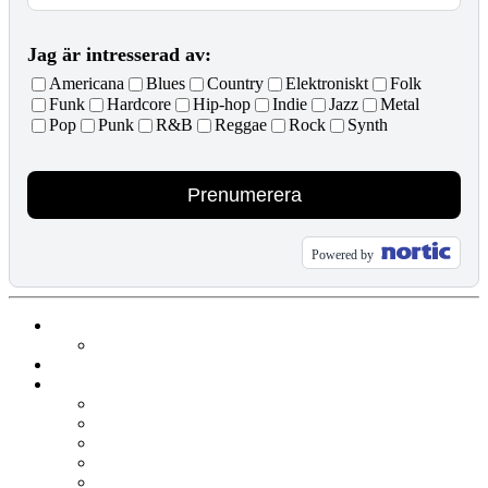
Jag är intresserad av:
Americana
Blues
Country
Elektroniskt
Folk
Funk
Hardcore
Hip-hop
Indie
Jazz
Metal
Pop
Punk
R&B
Reggae
Rock
Synth
Prenumerera
Powered by
Evenemang & Biljetter
Äldre evenemang
Hallen
Lokaler
Stora Scen
Lilla Scen
KL Terrassen
Hallen
Kalasrummet