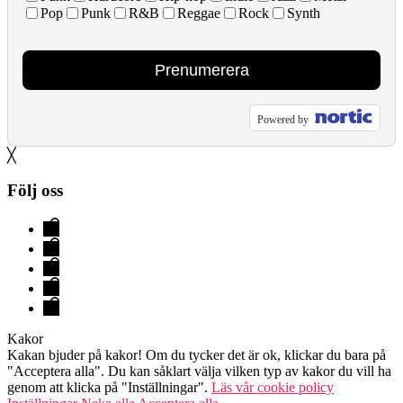
Pop
Punk
R&B
Reggae
Rock
Synth
Prenumerera
Powered by
╳
Följ oss
Evenemang
&
Hallen
Biljetter
Lokaler
FAQ
Kontakt
Kakor
Kakan bjuder på kakor! Om du tycker det är ok, klickar du bara på
"Acceptera alla". Du kan såklart välja vilken typ av kakor du vill ha
genom att klicka på "Inställningar".
Läs vår cookie policy