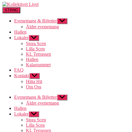
STÄNG
Evenemang & Biljetter
Visa
undermeny
Äldre evenemang
Hallen
Lokaler
Visa
undermeny
Stora Scen
Lilla Scen
KL Terrassen
Hallen
Kalasrummet
FAQ
Kontakt
Visa
undermeny
Hitta Hit
Om Oss
Evenemang & Biljetter
Visa
undermeny
Äldre evenemang
Hallen
Lokaler
Visa
undermeny
Stora Scen
Lilla Scen
KL Terrassen