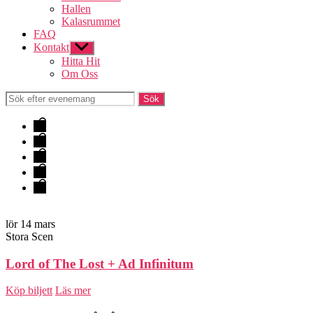
Hallen
Kalasrummet
FAQ
Kontakt
Visa
undermeny
Hitta Hit
Om Oss
Evenemang
&
Hallen
Biljetter
Lokaler
FAQ
Kontakt
lör 14 mars
Stora Scen
Lord of The Lost + Ad Infinitum
Köp biljett
Läs mer