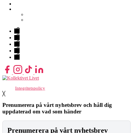
FAQ
Kontakt
Hitta Hit
Om Oss
Evenemang
&
Hallen
Biljetter
Lokaler
FAQ
Kontakt
Med stöd från Stockholm stad
Integritetspolicy
╳
Prenumerera på vårt nyhetsbrev och håll dig
uppdaterad om vad som händer
Prenumerera på vårt nyhetsbrev