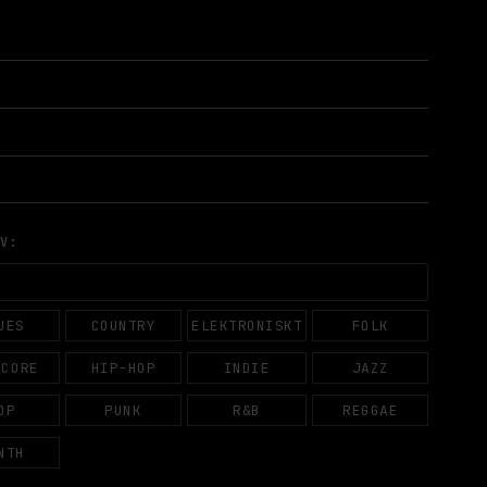
AV:
UES
COUNTRY
ELEKTRONISKT
FOLK
DCORE
HIP-HOP
INDIE
JAZZ
OP
PUNK
R&B
REGGAE
NTH