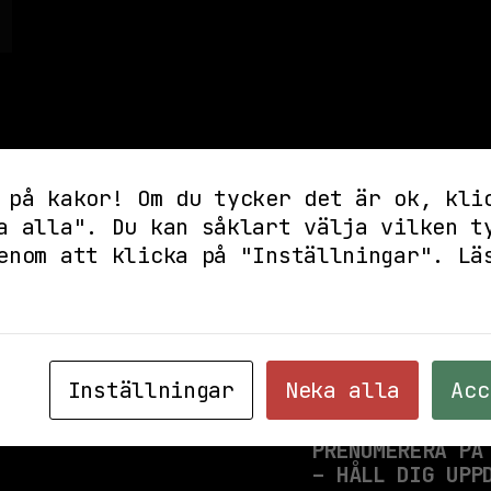
 på kakor! Om du tycker det är ok, kli
a alla". Du kan såklart välja vilken t
enom att klicka på "Inställningar".
Lä
Inställningar
Neka alla
Acc
PRENUMERERA PÅ
– HÅLL DIG UPP