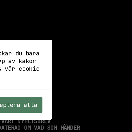
ckar du bara
yp av kakor
s vår cookie
eptera alla
 VÅRT NYHETSBREV
DATERAD OM VAD SOM HÄNDER