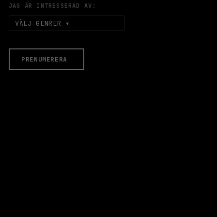
JAG ÄR INTRESSERAD AV:
VÄLJ GENRER
PRENUMERERA
EVENEMANG & BILJETTER
Äldre evenemang
HALLEN
LOKALER
Stora Scen
Lilla Scen