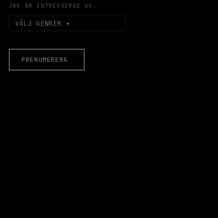
JAG ÄR INTRESSERAD AV:
VÄLJ GENRER
PRENUMERERA
EVENEMANG & BILJETTER
Äldre evenemang
HALLEN
LOKALER
Stora Scen
Lilla Scen