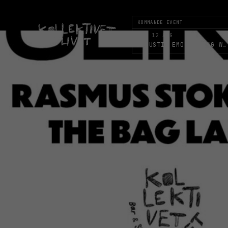
KOMMANDE EVENT
ONS 12 AUG
ACOUSTIC EMO EVENING WITH DUSTY …