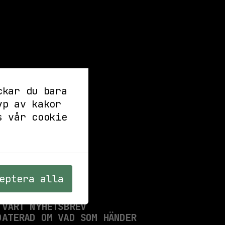
ckar du bara
yp av kakor
s vår cookie
eptera alla
 VÅRT NYHETSBREV
DATERAD OM VAD SOM HÄNDER