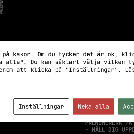
 på kakor! Om du tycker det är ok, kli
a alla". Du kan såklart välja vilken t
enom att klicka på "Inställningar".
Lä
Inställningar
Neka alla
Acc
PRENUMERERA PÅ
– HÅLL DIG UPP