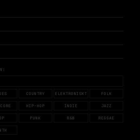
AV:
UES
COUNTRY
ELEKTRONISKT
FOLK
DCORE
HIP-HOP
INDIE
JAZZ
OP
PUNK
R&B
REGGAE
NTH