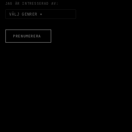
JAG ÄR INTRESSERAD AV:
VÄLJ GENRER
PRENUMERERA
EVENEMANG & BILJETTER
Äldre evenemang
HALLEN
LOKALER
Stora Scen
Lilla Scen