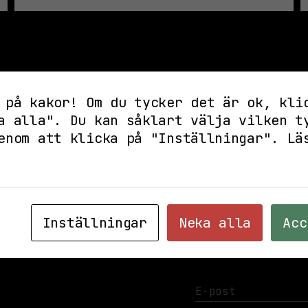
LÄS MER
SLUTSÅLT
LÖR 10 MAJ 2025
TERRASSEN
 på kakor! Om du tycker det är ok, kli
SOFIA HÄRDIG | LIVE PÅ KL TERRASSEN
a alla". Du kan såklart välja vilken t
enom att klicka på "Inställningar".
Lä
LÄS MER
SLUTSÅLT
Inställningar
Neka alla
Acc
PRENUMERERA PÅ
– HÅLL DIG UPP