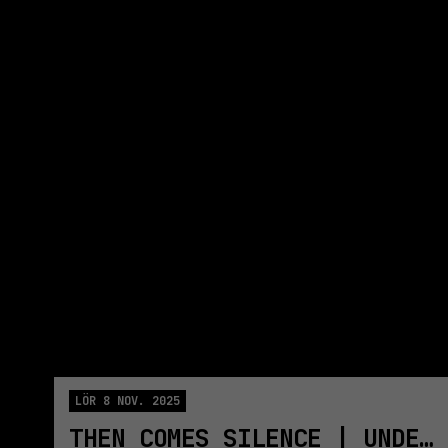
THEN COMES SILE
LÖR 8 NOV. 2025
THEN COMES SILENCE | UNDERGROUND FIRE | JE T'AIME