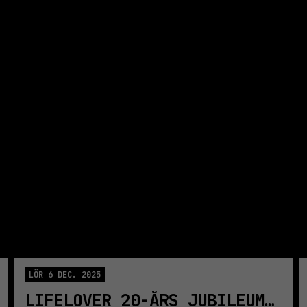
NCE | UNDERGROUND 
LÖR 6 DEC. 2025
LIFELOVER 20-ÅRS JUBILEUM - ALL AGES | STOCKHOLM