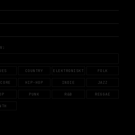
AV:
UES
COUNTRY
ELEKTRONISKT
FOLK
DCORE
HIP-HOP
INDIE
JAZZ
OP
PUNK
R&B
REGGAE
NTH