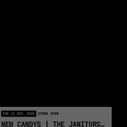
FIRE | JE T’AIME
FRE 12 SEP. 2025
STORA SCEN
NEW CANDYS | THE JANITORS | KOLLEKTIVET LIVET