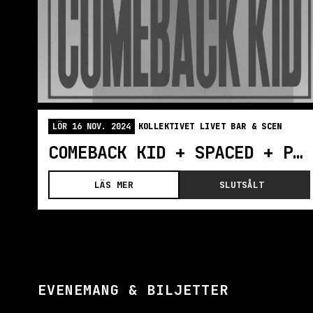
LÖR 16 NOV. 2024
KOLLEKTIVET LIVET BAR & SCEN
COMEBACK KID + SPACED + PROWL | STOCKHOLM
LÄS MER
SLUTSÅLT
EVENEMANG & BILJETTER