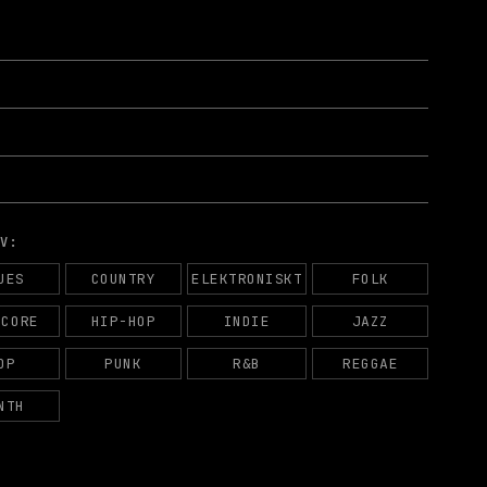
AV:
UES
COUNTRY
ELEKTRONISKT
FOLK
DCORE
HIP-HOP
INDIE
JAZZ
OP
PUNK
R&B
REGGAE
NTH