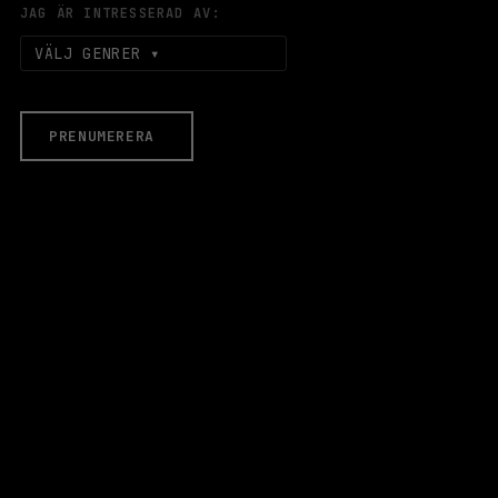
JAG ÄR INTRESSERAD AV:
VÄLJ GENRER
PRENUMERERA
EVENEMANG & BILJETTER
Äldre evenemang
HALLEN
LOKALER
Stora Scen
Lilla Scen