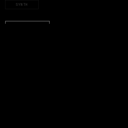
SYNTH
PRENUMERERA
EVENEMANG & BILJETTER
Äldre evenemang
HALLEN
LOKALER
Stora Scen
Lilla Scen
KL Terrassen