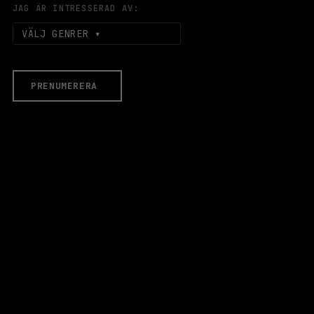
JAG ÄR INTRESSERAD AV:
VÄLJ GENRER
PRENUMERERA
EVENEMANG & BILJETTER
Äldre evenemang
HALLEN
LOKALER
Stora Scen
Lilla Scen