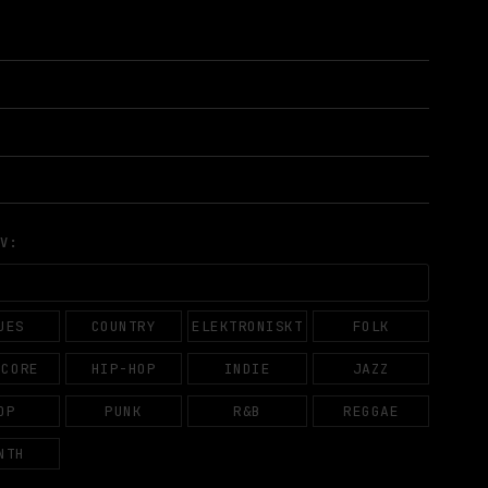
AV:
UES
COUNTRY
ELEKTRONISKT
FOLK
DCORE
HIP-HOP
INDIE
JAZZ
OP
PUNK
R&B
REGGAE
NTH