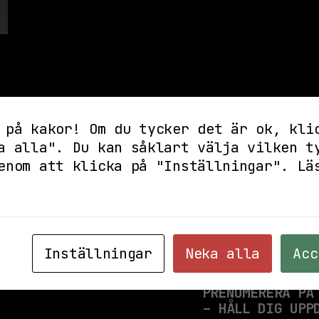
 på kakor! Om du tycker det är ok, kli
a alla". Du kan såklart välja vilken t
enom att klicka på "Inställningar".
Lä
Inställningar
Neka alla
Acc
PRENUMERERA PÅ
– HÅLL DIG UPP