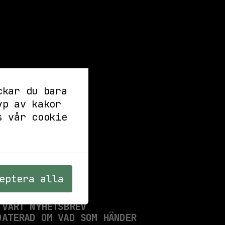
ckar du bara
yp av kakor
s vår cookie
eptera alla
 VÅRT NYHETSBREV
DATERAD OM VAD SOM HÄNDER