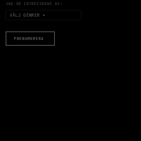
JAG ÄR INTRESSERAD AV:
VÄLJ GENRER
PRENUMERERA
EVENEMANG & BILJETTER
Äldre evenemang
HALLEN
LOKALER
Stora Scen
Lilla Scen