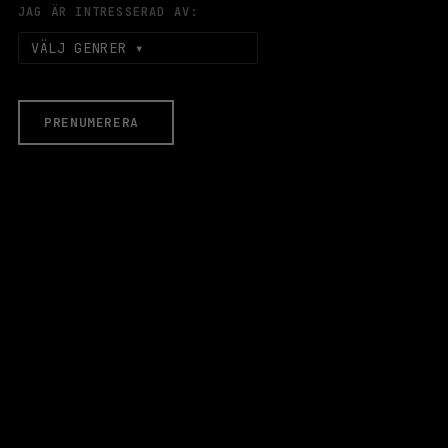
JAG ÄR INTRESSERAD AV:
VÄLJ GENRER
PRENUMERERA
EVENEMANG & BILJETTER
Äldre evenemang
HALLEN
LOKALER
Stora Scen
Lilla Scen