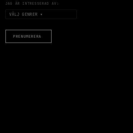
JAG ÄR INTRESSERAD AV:
VÄLJ GENRER
PRENUMERERA
EVENEMANG & BILJETTER
Äldre evenemang
HALLEN
LOKALER
Stora Scen
Lilla Scen