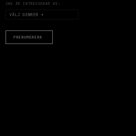
JAG ÄR INTRESSERAD AV:
VÄLJ GENRER
PRENUMERERA
EVENEMANG & BILJETTER
Äldre evenemang
HALLEN
LOKALER
Stora Scen
Lilla Scen