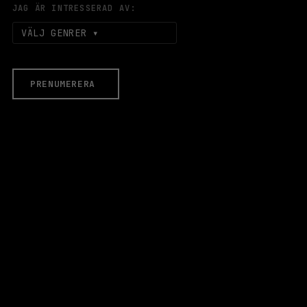
JAG ÄR INTRESSERAD AV:
VÄLJ GENRER
PRENUMERERA
EVENEMANG & BILJETTER
Äldre evenemang
HALLEN
LOKALER
Stora Scen
Lilla Scen