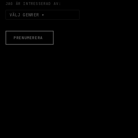
JAG ÄR INTRESSERAD AV:
VÄLJ GENRER
PRENUMERERA
EVENEMANG & BILJETTER
Äldre evenemang
HALLEN
LOKALER
Stora Scen
Lilla Scen