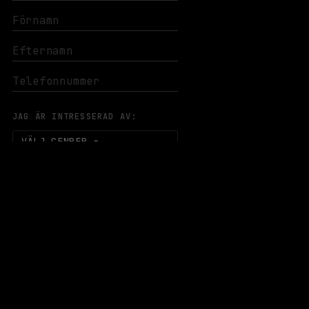
JAG ÄR INTRESSERAD AV:
VÄLJ GENRER
PRENUMERERA
EVENEMANG & BILJETTER