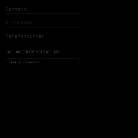
JAG ÄR INTRESSERAD AV:
VÄLJ GENRER
PRENUMERERA
EVENEMANG & BILJETTER