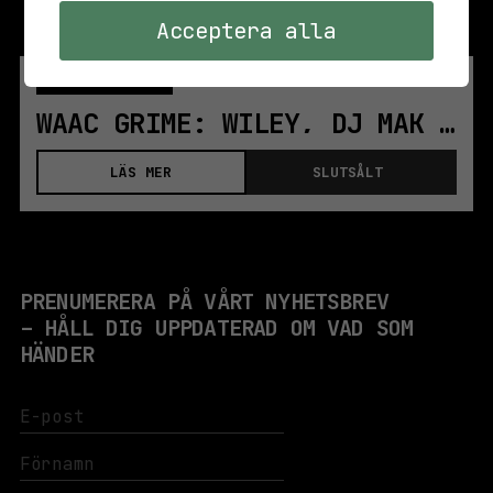
Acceptera alla
LÖR 26 JULI 2025
BAR & SCEN
WAAC GRIME: WILEY, DJ MAK 10, LADY LESHURR M.FL.
LÄS MER
SLUTSÅLT
PRENUMERERA PÅ VÅRT NYHETSBREV
– HÅLL DIG UPPDATERAD OM VAD SOM
HÄNDER