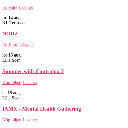
Fri entré
Läs mer
fre 14 aug.
KL Terrassen
NOIIZ
Fri Entré
Läs mer
lör 15 aug.
Lilla Scen
Summer with Contralux 2
Köp biljett
Läs mer
tis 18 aug.
Lilla Scen
IAMX - Mental Health Gathering
Köp biljett
Läs mer