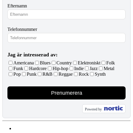
Efternamn
Telefonnummer
Jag är intresserad av:
Americana
Blues
Country
Elektroniskt
Folk
Funk
Hardcore
Hip-hop
Indie
Jazz
Metal
Pop
Punk
R&B
Reggae
Rock
Synth
Prenumerera
Powered by
Evenemang & Biljetter