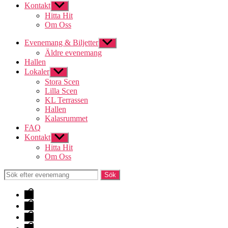
Kontakt
Visa
undermeny
Hitta Hit
Om Oss
Evenemang & Biljetter
Visa
undermeny
Äldre evenemang
Hallen
Lokaler
Visa
undermeny
Stora Scen
Lilla Scen
KL Terrassen
Hallen
Kalasrummet
FAQ
Kontakt
Visa
undermeny
Hitta Hit
Om Oss
Evenemang
&
Hallen
Biljetter
Lokaler
FAQ