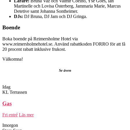
Lärare:
Bruna Vaz och Valmir Coelho, Yse Góes, Ian
Martinelle och Lovisa Österberg, Jammaria Marie, Marcus
Detetive samt Johanna Sontheimer.
DJs:
DJ Bruna, DJ Jam och DJ Gringa.
Boende
Boka boende på Reimersholme Hotel via
www.reimersholmehotel.se. Använd rabattkoden FORRO för att få
20 procent rabatt inklusive frukost.
Välkomna!
Se även
Idag
KL Terrassen
Gas
Fri entré
Läs mer
Imorgon