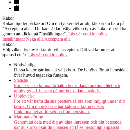
FAQ
Kontakt
Kakor
Kakan bjuder på kakor! Om du tycker det är ok, klickar du bara på
"Acceptera alla". Du kan såklart välja vilken typ av kakor du vill ha
genom att klicka på "Inställningar".
Läs vår cookie policy
Inställningar
Neka alla
Acceptera alla
Kakor
Välj vilken typ av kakor du vill acceptera. Ditt val kommer att
sparas i ett år.
Läs vår cookie policy
Nödvändiga
Dessa kakor går inte att välja bort. De behövs för att hemsidan
över huvud taget ska fungera.
Statistik
För att vi ska kunna förbättra hemsidans funktionalitet och
uppbyggnad, baserat på hur hemsidan används.
Upplevelse
För att vår hemsida ska prestera så bra som möjligt under ditt
besök. Om du nekar de här kakorna kommer viss
funktionalitet att försvinna från hemsidan.
Marknadsföring
Genom att dela med dig av dina intressen och ditt beteende
när du surfar ökar du chansen att få se personligt anpassat