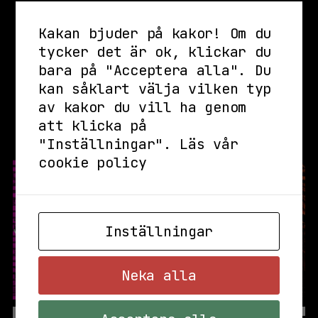
information.
Kakan bjuder på kakor! Om du
- Evenemangen är stående om inget annat anges
tycker det är ok, klickar du
då vi har begränsat med sittutrymme.
bara på "Acceptera alla". Du
kan såklart välja vilken typ
av kakor du vill ha genom
att klicka på
Se även
"Inställningar".
Läs vår
cookie policy
Inställningar
Neka alla