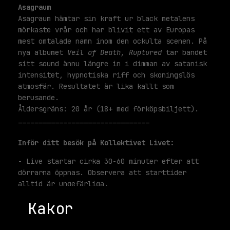
Asagraum
Asagraum hämtar sin kraft ur black metalens
mörkaste vrår och har blivit ett av Europas
mest omtalade namn inom den ockulta scenen. På
nya albumet
Veil of Death, Ruptured
tar bandet
sitt sound ännu längre in i dimman av satanisk
intensitet, hypnotiska riff och skoningslös
atmosfär. Resultatet är lika kallt som
berusande.
Åldersgräns: 20 år (18+ med förköpsbiljett).
________________________________
Inför ditt besök på Kollektivet Livet:
- Live startar cirka 30-60 minuter efter att
dörrarna öppnas. Observera att starttider
alltid är ungefärliga.
- Våra åldersgränser varierar beroende på
Kakor
evenemangets veckodag, se
stadsgardsterminalen.com/faq för vidare