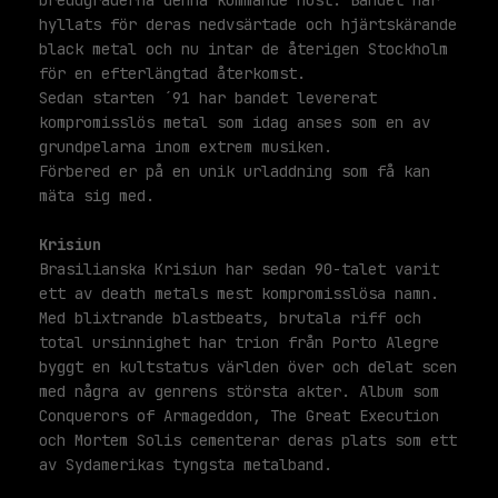
breddgraderna denna kommande höst. Bandet har
hyllats för deras nedvsärtade och hjärtskärande
black metal och nu intar de återigen Stockholm
för en efterlängtad återkomst.
Sedan starten ´91 har bandet levererat
kompromisslös metal som idag anses som en av
grundpelarna inom extrem musiken.
Förbered er på en unik urladdning som få kan
mäta sig med.
Krisiun
Brasilianska Krisiun har sedan 90-talet varit
ett av death metals mest kompromisslösa namn.
Med blixtrande blastbeats, brutala riff och
total ursinnighet har trion från Porto Alegre
byggt en kultstatus världen över och delat scen
med några av genrens största akter. Album som
Conquerors of Armageddon, The Great Execution
och Mortem Solis cementerar deras plats som ett
av Sydamerikas tyngsta metalband.