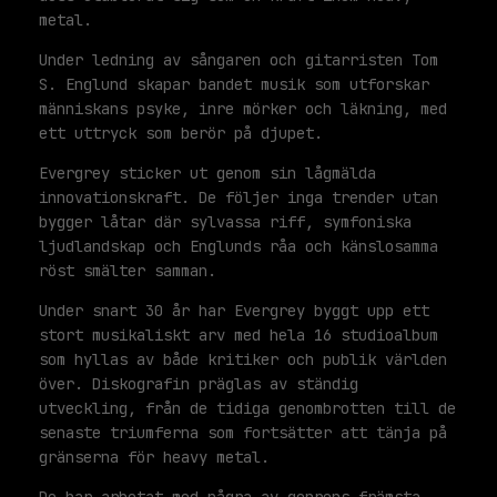
metal.
Under ledning av sångaren och gitarristen Tom
S. Englund skapar bandet musik som utforskar
människans psyke, inre mörker och läkning, med
ett uttryck som berör på djupet.
Evergrey sticker ut genom sin lågmälda
innovationskraft. De följer inga trender utan
bygger låtar där sylvassa riff, symfoniska
ljudlandskap och Englunds råa och känslosamma
röst smälter samman.
Under snart 30 år har Evergrey byggt upp ett
stort musikaliskt arv med hela 16 studioalbum
som hyllas av både kritiker och publik världen
över. Diskografin präglas av ständig
utveckling, från de tidiga genombrotten till de
senaste triumferna som fortsätter att tänja på
gränserna för heavy metal.