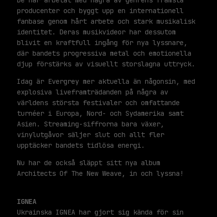
De har arbetat med några av genrens främsta
producenter och byggt upp en internationell
fanbase genom hårt arbete och stark musikalisk
identitet. Deras musikvideor har dessutom
blivit en kraftfull ingång för nya lyssnare,
där bandets progressiva metal och emotionella
djup förstärks av visuellt storslagna uttryck.
Idag är Evergrey mer aktuella än någonsin, med
explosiva liveframträdanden på några av
världens största festivaler och omfattande
turnéer i Europa, Nord- och Sydamerika samt
Asien. Streaming-siffrorna bara växer,
vinylutgåvor säljer slut och allt fler
upptäcker bandets tidlösa energi.
Nu har de också släppt sitt nya album
Architects Of The New Weave, in och lyssna!
IGNEA
Ukrainska IGNEA har gjort sig kända för sin