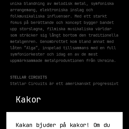
unika blandning av melodisk metal, symfoniska
arrangemang, elektroniska inslag och
folkmusikaliska influenser. Med ett starkt
fokus på berättande och koncept bygger bandet
upp storslagna, filmiska musikaliska världar
som sträcker sig långt bortom den traditionella
metalgenren. Genombrottet kom bland annat med
låten ”Alga”, inspelad tillsammans med en full
symfoniorkester och idag en av de mest
uppmärksammade metalproduktionen från Ukraina.
STELLAR CIRCUITS
Stellar Circuits är ett amerikanskt progressivt
metalband som kombinerar teknisk skicklighet
Kakor
med starka melodier och atmosfäriska
ljudlandskap. Med influenser från modern
progmetal, alternativ metal och post-rock har
bandet byggt upp ett eget uttryck där
kraftfulla riff möter känslosamma sångpartier
Kakan bjuder på kakor! Om du
och dynamiska arrangemang. Resultatet är musik