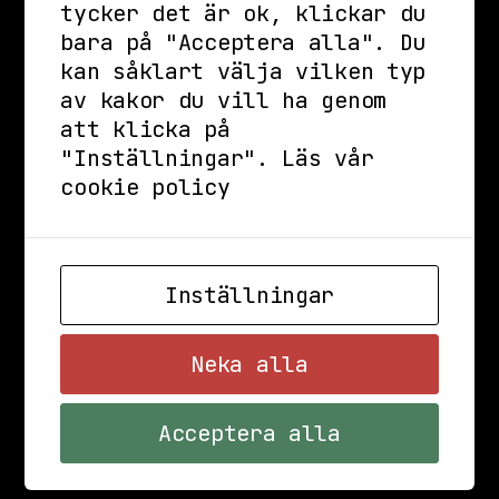
tycker det är ok, klickar du
som är lika tung som den är engagerande.
bara på "Acceptera alla". Du
kan såklart välja vilken typ
av kakor du vill ha genom
Åldersgräns: 18 år (13+ i målsman sällskap).
att klicka på
________________________________
"Inställningar".
Läs vår
Inför ditt besök på Kollektivet Livet:
cookie policy
- Live startar cirka 30-60 minuter efter att
dörrarna öppnas. Observera att starttider
alltid är ungefärliga.
Inställningar
- Våra åldersgränser varierar beroende på
evenemangets veckodag, se
stadsgardsterminalen.com/faq för vidare
Neka alla
information.
- Evenemangen är stående om inget annat anges
Acceptera alla
då vi har begränsat med sittutrymme.