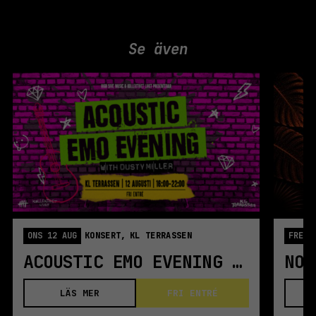
Se även
ONS 12 AUG
KONSERT,
KL TERRASSEN
FRE 1
ACOUSTIC EMO EVENING WITH DUSTY MILLER
NOI
LÄS MER
FRI ENTRÉ