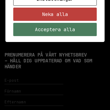
⇦
⇨
Neka alla
Se alla evenemang
Acceptera alla
PRENUMERERA PÅ VÅRT NYHETSBREV
– HÅLL DIG UPPDATERAD OM VAD SOM
HÄNDER