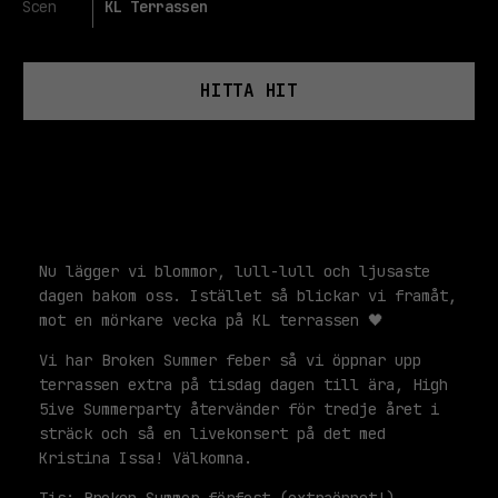
Scen
KL Terrassen
HITTA HIT
Nu lägger vi blommor, lull-lull och ljusaste
dagen bakom oss. Istället så blickar vi framåt,
mot en mörkare vecka på KL terrassen 🖤
Vi har Broken Summer feber så vi öppnar upp
terrassen extra på tisdag dagen till ära, High
5ive Summerparty återvänder för tredje året i
sträck och så en livekonsert på det med
Kristina Issa! Välkomna.