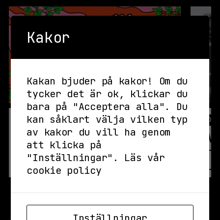
Kakor
Kakan bjuder på kakor! Om du
tycker det är ok, klickar du
bara på "Acceptera alla". Du
kan såklart välja vilken typ
IDAG
KONSERT,
KL TERRASSEN
IMORG
av kakor du vill ha genom
GAS
TAA
att klicka på
"Inställningar".
Läs vår
LÄS MER
FRI ENTRÉ
cookie policy
Inställningar