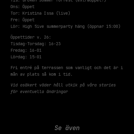
Tis: Broken Summer förfest (extraöppet!)
Ons: Öppet
Tor: Kristina Issa (live)
Fre: Öppet
Lör: High 5ive summerparty häng (öppnar 15:00)
Öppettider v. 26:
Tisdag-Torsdag: 16-23
Fredag: 16-01
Lördag: 15-01
Fri entré på terrassen som vanligt och det är i
mån av plats så kom i tid.
Vid osäkert väder håll utkik på våra stories
för eventuella ändringar
Se även