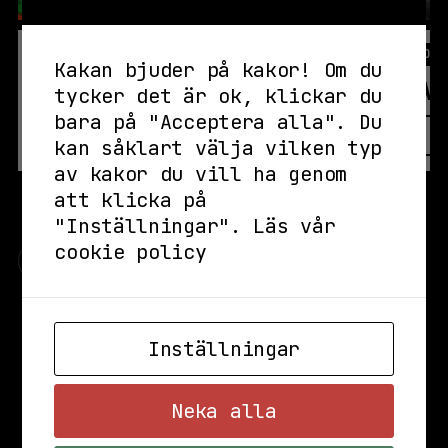
IDAG
KONSERT,
KL TERRASSEN
IMORG
Kakan bjuder på kakor! Om du
GAS + FRIENDS – GAS
TAA
tycker det är ok, klickar du
bara på "Acceptera alla". Du
LÄS MER
FRI ENTRÉ
kan såklart välja vilken typ
av kakor du vill ha genom
att klicka på
"Inställningar".
Läs vår
cookie policy
⇦
⇨
Inställningar
Se alla evenemang
Neka alla