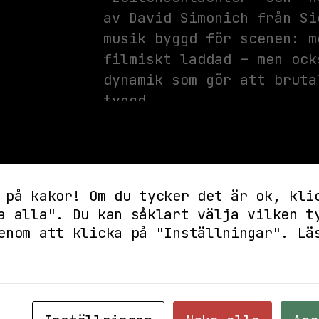
av David Simonich från Si
musik byggd för scenen: m
filmiskt laddad – men ock
dynamik som gör att bruta
tyngd.
Åldersgräns: 18 år (13+ i
_________________________
 på kakor! Om du tycker det är ok, kli
a alla". Du kan såklart välja vilken t
Inför ditt besök på Kolle
enom att klicka på "Inställningar".
Lä
- Live startar cirka 30-6
dörrarna öppnas. Observer
ungefärliga.