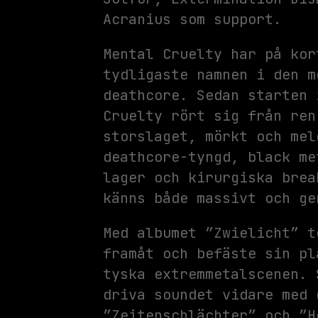
Acranius som support.
Mental Cruelty har på kor
tydligaste namnen i den m
deathcore. Sedan starten 
Cruelty rört sig från ren
storslaget, mörkt och mel
deathcore-tyngd, black me
lager och kirurgiska brea
känns både massivt och ge
Med albumet ”Zwielicht” t
framåt och befäste sin pl
tyska extremmetalscenen. 
driva soundet vidare med 
”Zeitenschlächter” och ”H