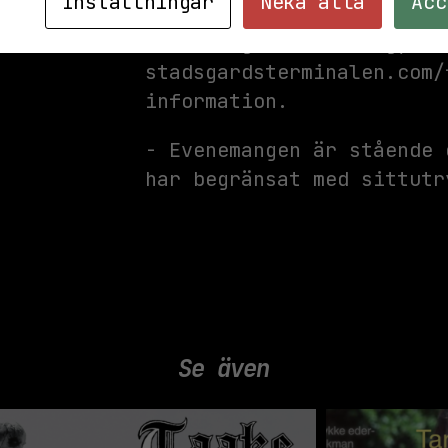
Inställningar
Neka alla
Acc
- Våra åldersgränser vari
evenemangets veckodag, se
stadsgardsterminalen.com/
information.
- Evenemangen är stående 
har begränsat med sittutr
Se även