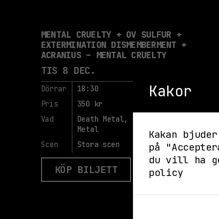
MENTAL CRUELTY + OV SULFUR +
EXTERMINATION DISMEMBERMENT +
ACRANIUS – MENTAL CRUELTY
TIS 8 DEC.
Kakor
Dörrar
18:30
Pris
350 kr
Vad
Death Metal, Deathcore, Konsert,
Metal
Kakan bjuder
Scen
Stora scen
på "Accepter
du vill ha g
HITTA HIT
KÖP BILJETT
policy