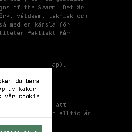
gns of the Swarm. Det är
örk, våldsam, teknisk och
så med en känsla för
liteten faktiskt får
 målsman sällskap).
_______
ckar du bara
yp av kakor
ktivet Livet:
s vår cookie
0 minuter efter att
a att starttider alltid är