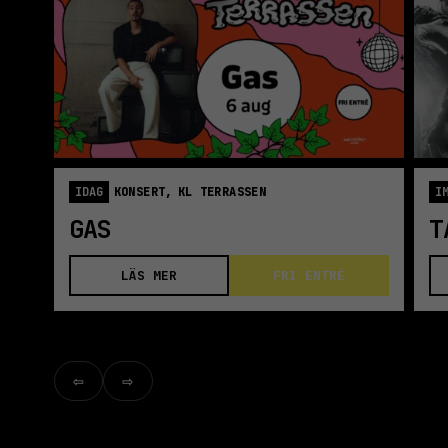
IDAG
KONSERT,
KL TERRASSEN
I
GAS
T
LÄS MER
FRI ENTRÉ
⇦
⇨