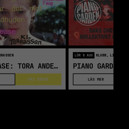
RRASSEN
LÖR 8 AUG
KLUBB,
LILLA SC
BOKRELEASE: TORA ANDERSSON
PIANO GARDEN
R
FRI ENTRÉ
LÄS MER