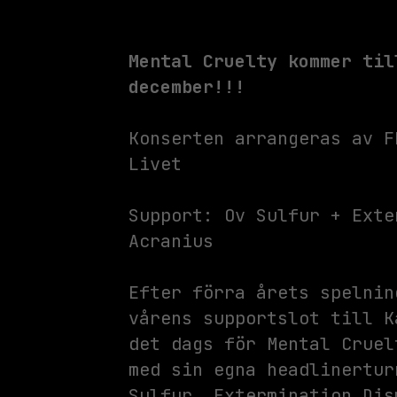
Mental Cruelty kommer til
december!!!
Konserten arrangeras av F
Livet
Support: Ov Sulfur + Exte
Acranius
Efter förra årets spelnin
vårens supportslot till K
det dags för Mental Cruel
med sin egna headlinertur
Sulfur, Extermination Dis