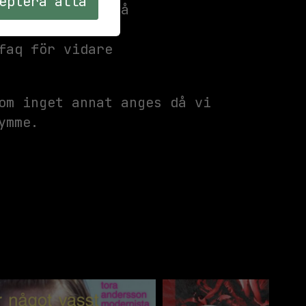
eptera alla
erar beroende på
faq för vidare
om inget annat anges då vi
ymme.