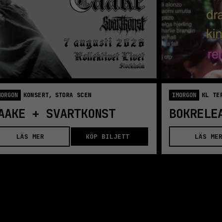
MORGON
KONSERT,
STORA SCEN
IMORGON
KL TE
AAKE + SVARTKONST
LÄS MER
KÖP BILJETT
LÄS ME