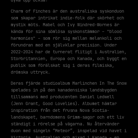
dyka upp också!
Charm of Finches är den australiska syskonduon
som skapar intrikat indie-folk där skörhet och
mystik möts. Mabel och Ivy Windred-Wornes är
kända för sina sömlösa syskonstämmor – "blood
harmonies" – som rör sig mellan melankoli och
förundran med en självklar precision. Under
2022–2024 har de turnerat flitigt i Australien,
Storbritannien, Europa och Kanada, och byggt en
publik som förälskat sig i deras filmiska,
drömska uttryck.
Deras fjärde studioalbum Marlinchen In The Snow
spelades in på den kanadensiska landsbygden
tillsammans med producenten Daniel Ledwell
(Jenn Grant, Good Lovelies). Albumet hämtar
inspiration från det frusna Nova Scotia-
landskapet, barndomens Grimm-sagor och ett liv
ständigt i rörelse på vägarna. Nu återvänder
duon med singeln “Meteor”, inspelad vid havet i
Victoria, Australien och mixad i Kanada – en