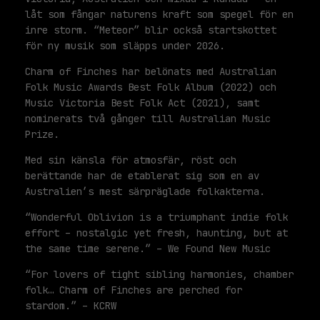
låt som fångar naturens kraft som spegel för en
inre storm. “Meteor” blir också startskottet
för ny musik som släpps under 2026.
Charm of Finches har belönats med Australian
Folk Music Awards Best Folk Album (2022) och
Music Victoria Best Folk Act (2021), samt
nominerats två gånger till Australian Music
Prize.
Med sin känsla för atmosfär, röst och
berättande har de etablerat sig som en av
Australien’s mest särpräglade folkakterna.
“Wonderful Oblivion is a triumphant indie folk
effort – nostalgic yet fresh, haunting, but at
the same time serene.” – We Found New Music
“For lovers of tight sibling harmonies, chamber
folk… Charm of Finches are perched for
stardom.” – KCRW