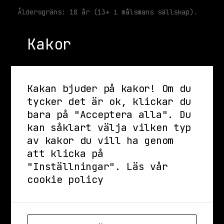
Åldersgräns: 18 år (13+ i målsmans sällskap).
________________________________
Kakor
Inför ditt besök på Kollektivet Livet:
- Live startar cirka 30-60 minuter efter att
dörrarna öppnas. Observera att starttider
alltid är ungefärliga.
Kakan bjuder på kakor! Om du
tycker det är ok, klickar du
- Våra åldersgränser varierar beroende på
bara på "Acceptera alla". Du
evenemangets veckodag, se
stadsgardsterminalen.com/faq för vidare
kan såklart välja vilken typ
information.
av kakor du vill ha genom
att klicka på
- Evenemangen är stående om inget annat anges
"Inställningar".
Läs vår
då vi har begränsat med sittutrymme.
cookie policy