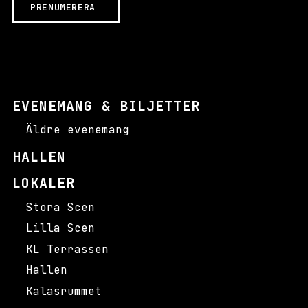
PRENUMERERA
i
g
a
D
e
s
s
EVENEMANG & BILJETTER
a
Äldre evenemang
k
a
HALLEN
k
o
LOKALER
r
g
Stora Scen
å
Lilla Scen
r
KL Terrassen
i
n
Hallen
t
Kalasrummet
e