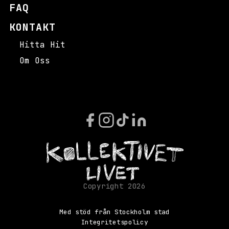
a
FAQ
t
KONTAKT
t
v
Hitta Hit
ä
l
Om Oss
j
a
b
o
r
t
.
D
e
b
e
h
ö
Med stöd från Stockholm stad
v
Integritetspolicy
s