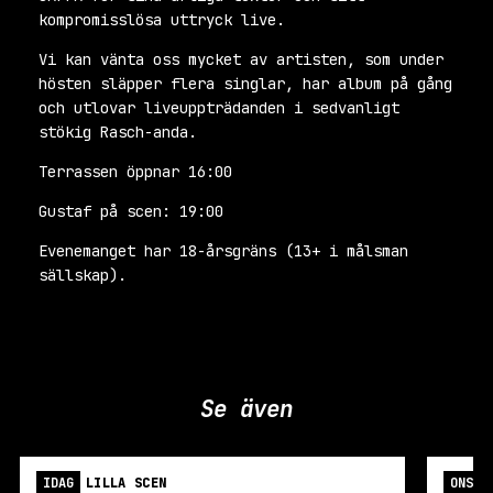
kompromisslösa uttryck live.
Vi kan vänta oss mycket av artisten, som under
hösten släpper flera singlar, har album på gång
och utlovar liveuppträdanden i sedvanligt
stökig Rasch-anda.
Terrassen öppnar 16:00
Gustaf på scen: 19:00
Evenemanget har 18-årsgräns (13+ i målsman
sällskap).
Se även
IDAG
LILLA SCEN
ONS 1