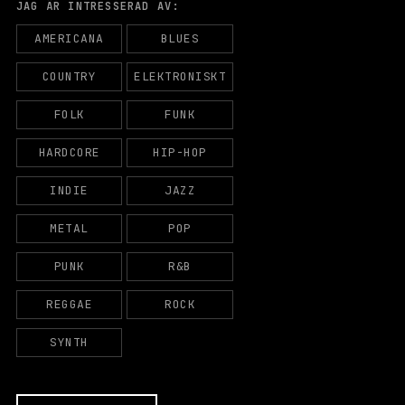
JAG ÄR INTRESSERAD AV:
AMERICANA
BLUES
COUNTRY
ELEKTRONISKT
FOLK
FUNK
HARDCORE
HIP-HOP
INDIE
JAZZ
METAL
POP
PUNK
R&B
N
ö
REGGAE
ROCK
d
v
SYNTH
ä
n
d