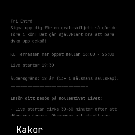
Fri Entré
Signa upp dig för en gratisbiljett så går du
före i kön! Det går självklart bra att bara
dyka upp också!
KL Terrassen har öppet mellan 16:00 - 23:00
Live startar 19:30
Åldersgräns: 18 år (13+ i målsmans sällskap).
________________________________
Inför ditt besök på Kollektivet Livet:
- Live startar cirka 30-60 minuter efter att
dörrarna öppnas. Observera att starttider
alltid är ungefärliga.
Kakor
- Våra åldersgränser varierar beroende på