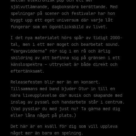
mellan elektronisk pop och ett mer
självutlämnande, dagboksnära berättande. Med
spelningar på scener och festivaler har hon
byggt upp ett eget universum där varje låt
fungerar som en ögonblicksbild av livet.
I det nya materialet hörs spår av tidigt 2000-
tal, men i ett mer moget och bearbetat sound.
“Vargavidderna” rör sig i en rå och ärlig
skildring av att befinna sig på gränsen i ett
känslospektra – uttrycket är både direkt och
eftertänksamt.
Releasefesten blir mer än en konsert.
Tillsammans med band bjuder Otur in till en
nära liveupplevelse där musik och skapande med
inslag av pyssel och handarbete står i centrum.
(Vad pysslar du med just nu? Ta gärna med dig
eller låna något på plats.)
Det här är en kväll för dig som vill uppleva
något mer än bara en spelning.