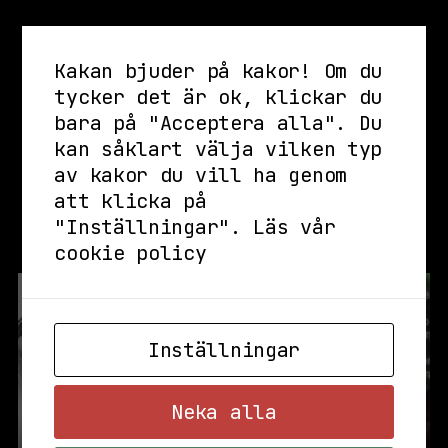
evenemangets veckodag, se
stadsgardsterminalen.com/faq för vidare
information.
Kakan bjuder på kakor! Om du
tycker det är ok, klickar du
- Evenemangen är stående om inget annat anges
då vi har begränsat med sittutrymme.
bara på "Acceptera alla". Du
kan såklart välja vilken typ
av kakor du vill ha genom
att klicka på
"Inställningar".
Läs vår
Se även
cookie policy
Inställningar
Neka alla