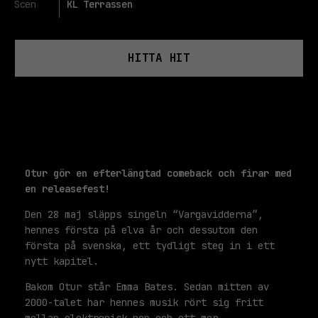
Scen
KL Terrassen
HITTA HIT
Otur gör en efterlängtad comeback och firar med
en releasefest!
Den 28 maj släpps singeln “Vargavidderna”,
hennes första på elva år och dessutom den
första på svenska, ett tydligt steg in i ett
nytt kapitel.
Bakom Otur står Emma Bates. Sedan mitten av
2000-talet har hennes musik rört sig fritt