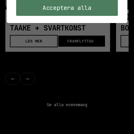
Acceptera alla
IDAG
KONSERT,
STORA SCEN
IDAG
TAAKE + SVARTKONST
LÄS MER
FRAMFLYTTAD
⇦
⇨
Se alla evenemang